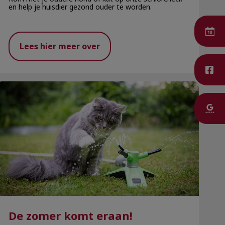
en help je huisdier gezond ouder te worden.
Lees hier meer over
De zomer komt eraan!
De zomer komt eraan!