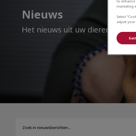
to enhance 
marketing e
Nieuws
Select “Coo
adjust your
Het nieuws uit uw dierenartsenp
Set