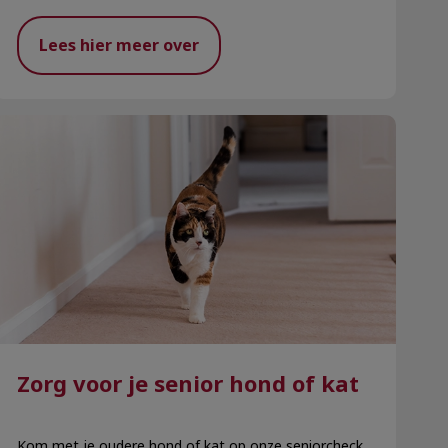
Lees hier meer over
Zorg voor je senior hond of kat
Zorg voor je senior hond of kat
Kom met je oudere hond of kat op onze seniorcheck