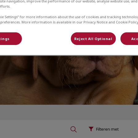
site navigation, improve the performance of our website, analyse website use, and 
fforts.
kie Settings” for more information about the use of cookies and tracking technolo
 preferences. More information is available in our Privacy Notice and Cookie Policy
raktijk
tings
Reject All Optional
Acc
Filteren met