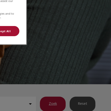
assist our
gies and to
.
ept All
Zoek
Reset