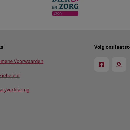
ks
Volg ons laats
emene Voorwaarden
kiebeleid
vacyverklaring