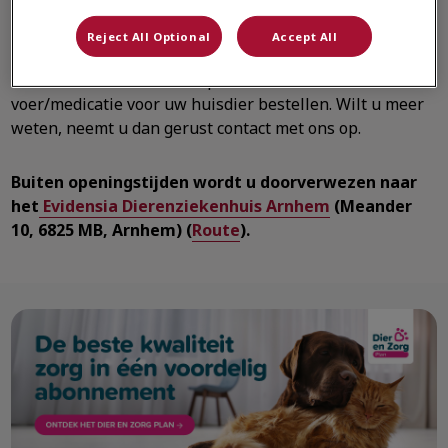
medische zorg worden verleend.
Reject All Optional
Accept All
Op onze website vindt u onder andere informatie over
de locaties, kunt u een afspraak maken of
voer/medicatie voor uw huisdier bestellen. Wilt u meer
weten, neemt u dan gerust contact met ons op.
Buiten openingstijden wordt u doorverwezen naar
het
Evidensia Dierenziekenhuis Arnhem
(Meander
10, 6825 MB, Arnhem) (
Route
).