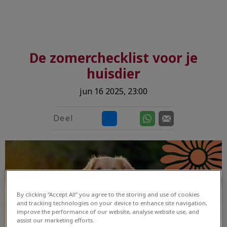
De zomerchecklist voor je
huisdier
jun 16 2025, 23:00
Deel
By clicking “Accept All” you agree to the storing and use of cookies
and tracking technologies on your device to enhance site navigation,
improve the performance of our website, analyse website use, and
assist our marketing efforts.