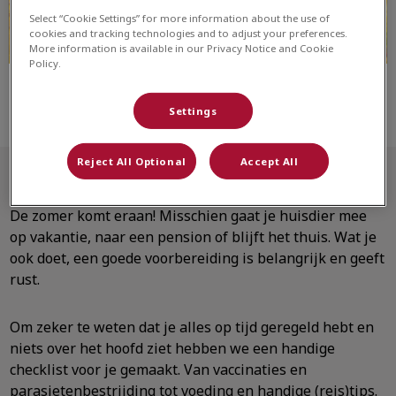
Select “Cookie Settings” for more information about the use of
cookies and tracking technologies and to adjust your preferences.
More information is available in our Privacy Notice and Cookie
Policy.
Settings
Reject All Optional
Accept All
De zomer komt eraan! Misschien gaat je huisdier mee
op vakantie, naar een pension of blijft het thuis. Wat je
ook doet, een goede voorbereiding is belangrijk en geeft
rust.
Om zeker te weten dat je alles op tijd geregeld hebt en
niets over het hoofd ziet hebben we een handige
checklist voor je gemaakt. Van vaccinaties en
parasietenbestrijding tot voeding en handige (reis)tips.