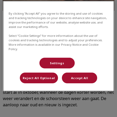
By clicking “Accept All” you agree to the storing and use of cookies
and tracking technologies on your device to enhance site navigation,
improve the performance of our website, analyse website use, and
assist our marketing efforts.
Select “Cookie Settings” for more information about the use of
Vuurwerkangst bij hond of kat:
cookies and tracking technologies and to adjust your preferences.
More information is available in our Privacy Notice and Cookie
herken de symptomen
Policy.
Settings
In het najaar breekt er voor veel honden en katten een
Reject All Optional
Accept All
stressvolle periode aan.
Meer dan de helft
van alle
huisdieren is namelijk bang van vuurwerk. Deze angst
start al in oktober, wanneer de dagen korter worden, het
weer verandert en de schoorsteen weer aan gaat. De
aanloop naar oud en nieuw is ingezet.