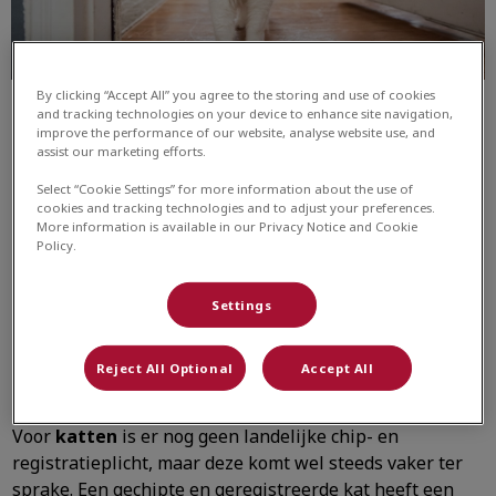
By clicking “Accept All” you agree to the storing and use of cookies
and tracking technologies on your device to enhance site navigation,
improve the performance of our website, analyse website use, and
assist our marketing efforts.
Select “Cookie Settings” for more information about the use of
cookies and tracking technologies and to adjust your preferences.
More information is available in our Privacy Notice and Cookie
Policy.
In Nederland moeten alle
honden
verplicht gechipt zijn.
Maar wist jij dat je ook verplicht bent jouw gekoppelde
Settings
gegevens op de chip actueel te houden? Dit is wettelijk
vastgelegd, maar ook belangrijk mocht jouw hond per
Reject All Optional
Accept All
ongeluk weglopen.
Voor
katten
is er nog geen landelijke chip- en
registratieplicht, maar deze komt wel steeds vaker ter
sprake. Een gechipte en geregistreerde kat heeft een