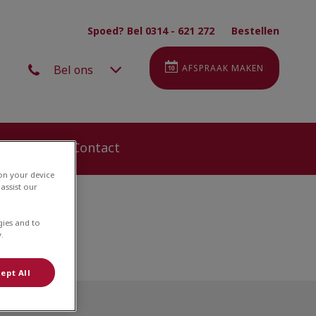
Spoed? Bel 0314 - 621 272
Bestellen
Bel ons
AFSPRAAK MAKEN
atures
Contact
 on your device
assist our
gies and to
.
ept All