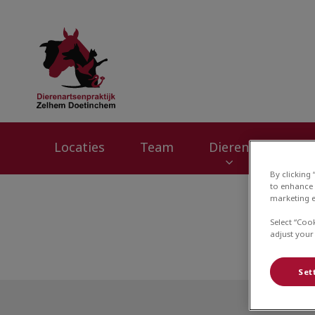
Homepage Dierena
Locaties
Team
Dieren
Dier
By clicking
to enhance 
marketing e
Select “Coo
adjust your
Set