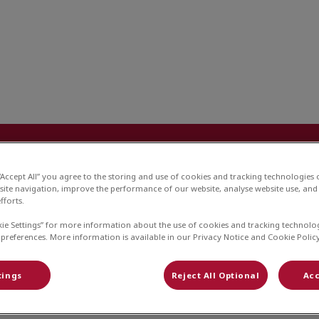
rtsenpraktijk Zelhem
 en Zorg Plan
Nieuws
Inschrijven
Vac
 “Accept All” you agree to the storing and use of cookies and tracking technologies
site navigation, improve the performance of our website, analyse website use, and 
fforts.
kie Settings” for more information about the use of cookies and tracking technolo
 preferences. More information is available in our Privacy Notice and Cookie Policy
tings
Reject All Optional
Acc