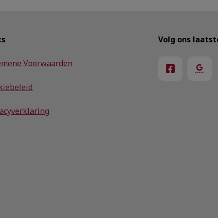
ks
Volg ons laats
emene Voorwaarden
kiebeleid
vacyverklaring